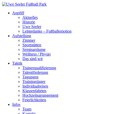
Anpfiff
Aktuelles
Historie
Uwe Seeler
Leitgedanke – Fußballemotion
Aufstellung
Zimmer
Sportstätten
Seminarräume
Wellness / Physio
Das sind wir
Taktik
Trainerqualifizierung
Talentförderung
Tagungen
Trainingslager
Individualreisen
Klassenfahrten
Hochzeitsarrangement
Feierlichkeiten
Infos
Team
Kontakt