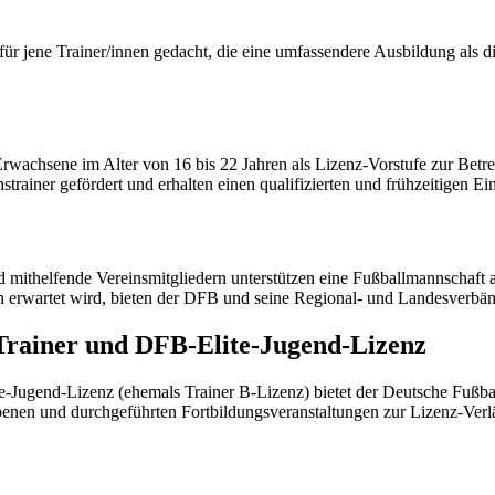
r jene Trainer/innen gedacht, die eine umfassendere Ausbildung als di
Erwachsene im Alter von 16 bis 22 Jahren als Lizenz-Vorstufe zur Bet
ainer gefördert und erhalten einen qualifizierten und frühzeitigen Ein
mithelfende Vereinsmitgliedern unterstützen eine Fußballmannschaft abs
on erwartet wird, bieten der DFB und seine Regional- und Landesver
Trainer und DFB-Elite-Jugend-Lizenz
te-Jugend-Lizenz (ehemals Trainer B-Lizenz) bietet der Deutsche Fußb
benen und durchgeführten Fortbildungsveranstaltungen zur Lizenz-Ver