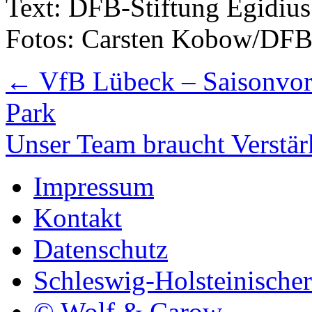
Text: DFB-Stiftung Egidiu
Fotos: Carsten Kobow/DF
←
VfB Lübeck – Saisonvorb
Park
Unser Team braucht Verstä
Impressum
Kontakt
Datenschutz
Schleswig-Holsteinische
© Wolf & Carow